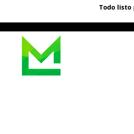
Todo list
HORARIO
lunes a viernes, de 9:3
Citas Disponibles Tardes y
Enviar
WhatsApp
al:
(50