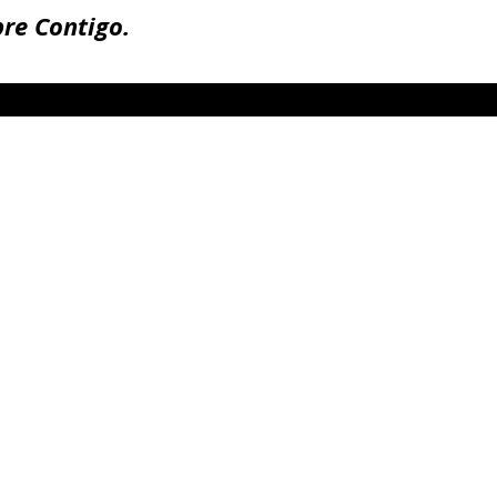
re Contigo.
TELÉFONO
(504) 272-7594
Disponible en
WhatsApp.