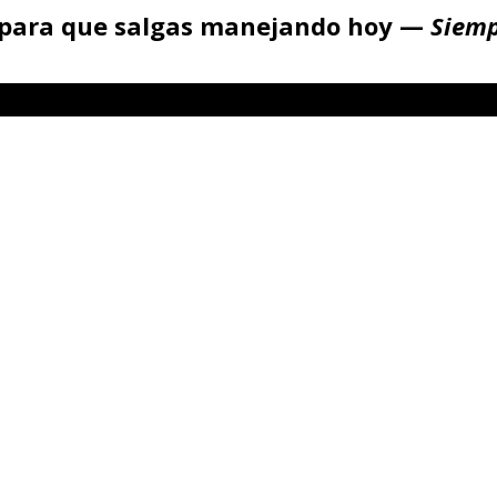
o para que salgas manejando hoy —
Siemp
DIRECCIÓN
0AM a 4:00 PM
2327 Veterans Mem Blvd,
 Fin de
S
emana
Suite E
4) 272-7594.
Kenner, LA 70062
¿Buscas un precio?
Contáctanos para una cotización personalizada.